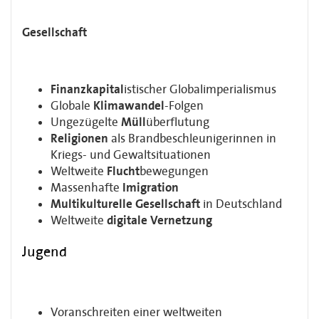
Gesellschaft
Finanzkapital
istischer Globalimperialismus
Globale
Klimawandel
-Folgen
Ungezügelte
Müll
überflutung
Religionen
als Brandbeschleunigerinnen in
Kriegs- und Gewaltsituationen
Weltweite
Flucht
bewegungen
Massenhafte
Imigration
Multikulturelle Gesellschaft
in Deutschland
Weltweite
digitale Vernetzung
Jugend
Voranschreiten einer weltweiten